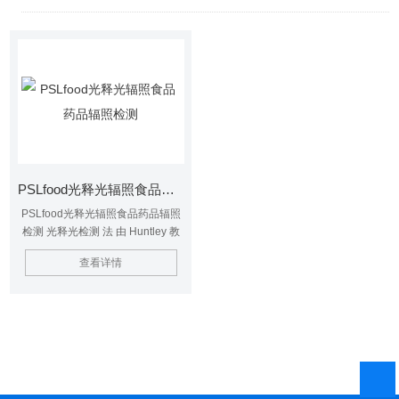
PSLfood光释光辐照食品药品辐照检测
PSLfood光释光辐照食品药品辐照
检测 光释光检测 法 由 Huntley 教
授 等 于 1985年提出，最早应用于
查看详情
地质测年领域，称为光释光测年
法。后来被逐步被开发、应用于辐
照食品检测领域。