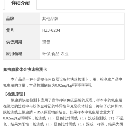
详细介绍
品牌
其他品牌
货号
HZJ-6204
供货周期
现货
应用领域
环保,食品,农业
氟虫腈胶体金快速检测卡
本产品是一种不需要任何仪器设备的快速检测卡，用于检测农产品中
氟虫腈的含量，本品检测阈值为
0.02mg/kg。
【检测原理】
氟虫腈快速检测卡应用了竞争抑制免疫层析的原理，样本中的氟虫腈
在流动的过程中与胶体金标记的特异性单克隆抗体结合，抑制了抗体和
NC
膜检测线上氟虫腈－BSA偶联物的结合。如果样本中氟虫腈含量大于
0.02mg/kg，检测线（T）显色比对照线（C）浅或检测线（T）不显
色，结果为阳性；检测线（T）显色比对照线（C）深或一样深，结果为阴