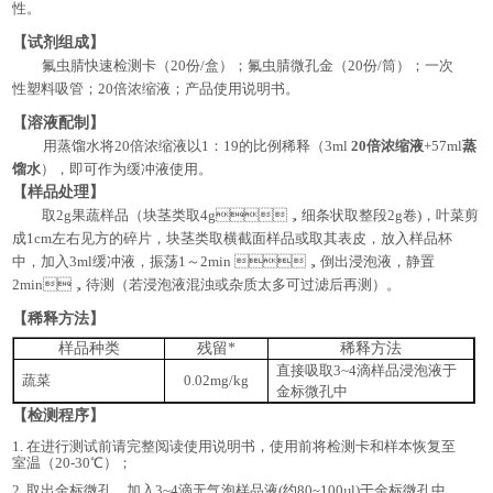
性。
【试剂组成】
氟虫腈快速检测卡（
20份/盒）；氟虫腈微孔金（20份/筒）；一次
性塑料吸管；20倍浓缩液；产品使用说明书。
【溶液配制】
用蒸馏水将
20倍浓缩液以1：19的比例稀释（3ml
20倍浓缩液
+57ml
蒸
馏水
），即可作为缓冲液使用。
【样品处理】
取
2g果蔬样品（块茎类取4g，细条状取整段2g卷)，叶菜剪
成1cm左右见方的碎片，块茎类取横截面样品或取其表皮，放入样品杯
中，加入3ml缓冲液，振荡1～2min ，倒出浸泡液，静置
2min，待测（若浸泡液混浊或杂质太多可过滤后再测）。
【稀释方法】
样品种类
残留*
稀释方法
直接吸取3~4滴样品浸泡液于
蔬菜
0.02mg/kg
金标微孔中
【
检测程序
】
1.
在进行测试前请完整阅读使用说明书，使用前将检测卡和样本恢复至
室温（
20-30℃）；
2. 取出金标微孔，加入3~4滴无气泡样品液(约80~100µl)于金标微孔中，