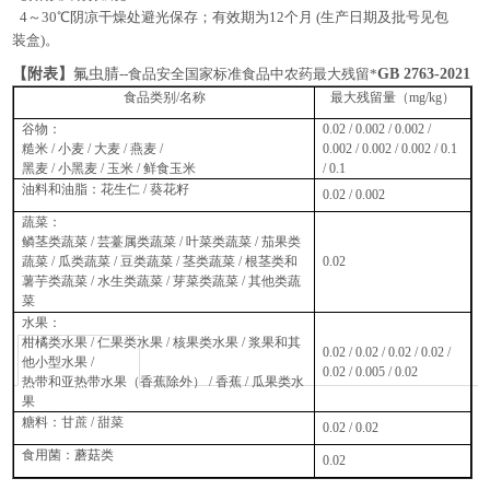
4～30℃阴凉干燥处避光保存；有效期为12个月 (生产日期及批号见包
装盒)。
【
附表
】
氟虫腈
--食品安全国家标准食品中农药最大残留*
GB 2763-2021
食品类别/名称
最大残留量（mg/kg）
谷物：
0.02 / 0.002 / 0.002 /
糙米 / 小麦 / 大麦 / 燕麦 /
0.002 / 0.002 / 0.002 / 0.1
黑麦 / 小黑麦 / 玉米 / 鲜食玉米
/ 0.1
油料和油脂：花生仁 / 葵花籽
0.02 / 0.002
蔬菜：
鳞茎类蔬菜 / 芸薹属类蔬菜 / 叶菜类蔬菜 / 茄果类
蔬菜 / 瓜类蔬菜 / 豆类蔬菜 / 茎类蔬菜 / 根茎类和
0.02
薯芋类蔬菜 / 水生类蔬菜 / 芽菜类蔬菜 / 其他类蔬
菜
水果：
柑橘类水果 / 仁果类水果 / 核果类水果 / 浆果和其
0.02 / 0.02 / 0.02 / 0.02 /
他小型水果 /
0.02 / 0.005 / 0.02
热带和亚热带水果（香蕉除外） / 香蕉 / 瓜果类水
果
糖料：甘蔗 / 甜菜
0.02 / 0.02
食用菌：蘑菇类
0.02