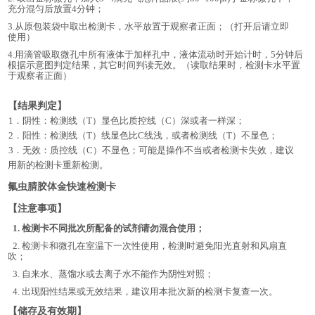
充分混匀后放置4分钟；
3.从原包装袋中取出检测卡，水平放置于观察者正面；（打开后请立即
使用）
4.用滴管吸取微孔中所有液体于加样孔中，液体流动时开始计时，5分钟后
根据示意图判定结果，其它时间判读无效。
（读取结果时，检测卡水平置
于观察者正面）
【
结果判定
】
1．
阴性：检测线（
T）显色比质控线（C）深或者一样深；
2．
阳性：检测线（
T）线显色比C线浅，或者检测线（T）不显色；
3．
无效：质控线（
C）不显色；可能是操作不当或者检测卡失效，建议
用新的检测卡重新检测。
氟虫腈胶体金快速检测卡
【注意事项】
1.
检测卡不同批次所配备的试剂请勿混合使用；
2.
检测卡和微孔在室温下一次性使用，检测时避免阳光直射和风扇直
吹；
3.
自来水、蒸馏水或去离子水不能作为阴性对照；
4.
出现阳性结果或无效结果，建议用本批次新的检测卡复查一次。
【储存及有效期】